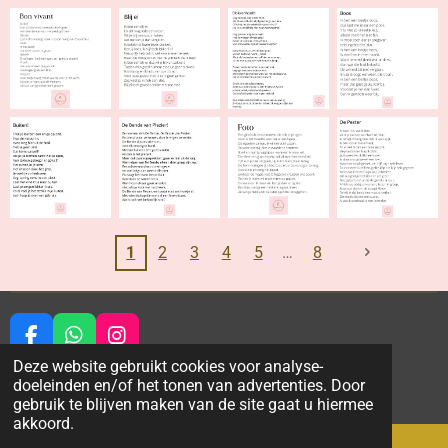
1
2
3
4
5
8
F
W
I
a
h
n
Deze website gebruikt cookies voor analyse-
© 2021 - 2026 LettersbyAline
c
a
s
doeleinden en/of het tonen van advertenties. Door
Powered by
JouwWeb
e
t
t
gebruik te blijven maken van de site gaat u hiermee
b
s
a
akkoord.
o
A
g