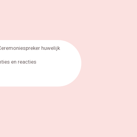
Ceremoniespreker huwelijk
nties en reacties