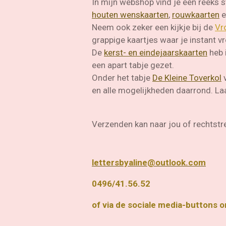
In mijn webshop vind je een reeks
houten wenskaarten
,
rouwkaarten
e
Neem ook zeker een kijkje bij de
Vro
grappige kaartjes waar je instan
De
kerst- en eindejaarskaarten
heb 
een apart tabje gezet.
Onder het tabje
De Kleine Toverkol
v
en alle mogelijkheden daarrond. Laa
Verzenden kan naar jou of rechtstr
lettersbyaline@outlook.com
0496/41.56.52
of via de sociale media-buttons 