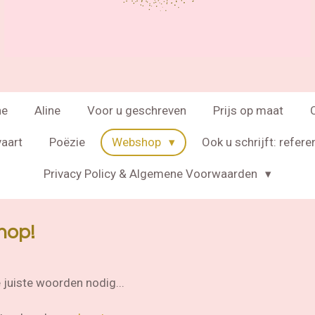
ne
Aline
Voor u geschreven
Prijs op maat
vaart
Poëzie
Webshop
Ook u schrijft: refere
Privacy Policy & Algemene Voorwaarden
hop!
 juiste woorden nodig...