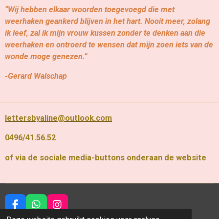
“Wij hebben elkaar woorden toegevoegd die met
weerhaken geankerd blijven in het hart. Nooit meer, zolang
ik leef, zal ik mijn vrouw kussen zonder te denken aan die
weerhaken en ontroerd te wensen dat mijn zoen iets van de
wonde moge genezen.”
-Gerard Walschap
lettersbyaline@outlook.com
0496/41.56.52
of via de sociale media-buttons onderaan de website
F
W
I
a
h
n