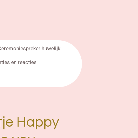
Ceremoniespreker huwelijk
nties en reacties
rtje Happy