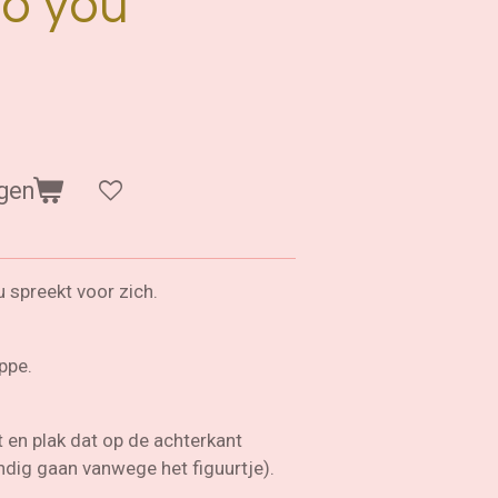
to you
gen
 spreekt voor zich.
ppe.
et en plak dat op de achterkant
ndig gaan vanwege het figuurtje).
.