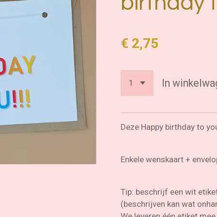
birthday 
€ 2,75
In winkelwa
Deze Happy birthday to you
Enkele wenskaart + envelo
Tip: beschrijf een wit etik
(beschrijven kan wat onha
We leveren één etiket mee