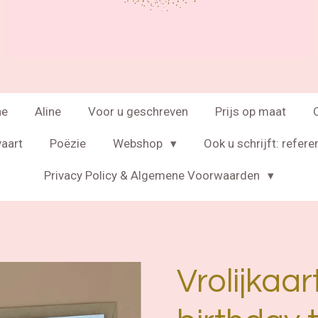
ne
Aline
Voor u geschreven
Prijs op maat
vaart
Poëzie
Webshop
Ook u schrijft: refere
Privacy Policy & Algemene Voorwaarden
Vrolijkaa