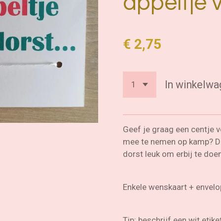
appeltje 
€ 2,75
In winkelwa
Geef je graag een centje 
mee te nemen op kamp? Da
dorst leuk om erbij te doen
Enkele wenskaart + envelo
Tip: beschrijf een wit etik