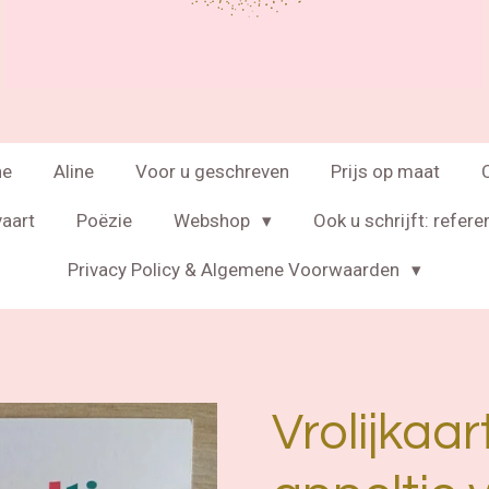
ne
Aline
Voor u geschreven
Prijs op maat
vaart
Poëzie
Webshop
Ook u schrijft: refere
Privacy Policy & Algemene Voorwaarden
Vrolijkaar