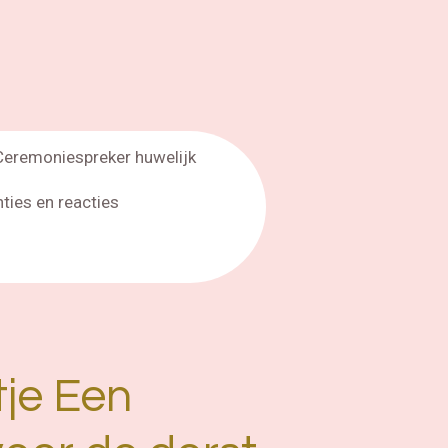
Ceremoniespreker huwelijk
nties en reacties
tje Een