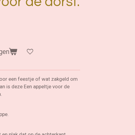
voor de dorst.
gen
voor een feestje of wat zakgeld om
n is deze Een appeltje voor de
.
ppe.
et en plak dat op de achterkant