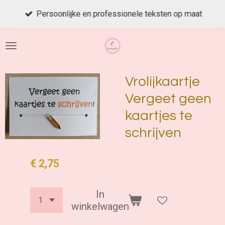
Ga
Persoonlijke en professionele teksten op maat
direct
naar
de
hoofdinhoud
Vrolijkaartje
Vergeet geen
kaartjes te
schrijven
€ 2,75
In
winkelwagen