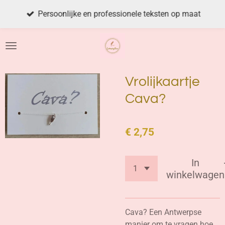
Ga
Persoonlijke en professionele teksten op maat
direct
naar
de
hoofdinhoud
Vrolijkaartje
Cava?
€ 2,75
In
winkelwagen
Cava? Een Antwerpse
manier om te vragen hoe