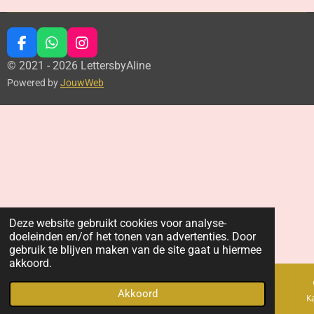
F
W
I
a
h
n
© 2021 - 2026 LettersbyAline
c
a
s
Powered by
JouwWeb
e
t
t
b
s
a
o
A
g
o
p
r
k
p
a
m
Deze website gebruikt cookies voor analyse-
doeleinden en/of het tonen van advertenties. Door
gebruik te blijven maken van de site gaat u hiermee
akkoord.
Akkoord
E-mailadres
Telefoonnummer
K