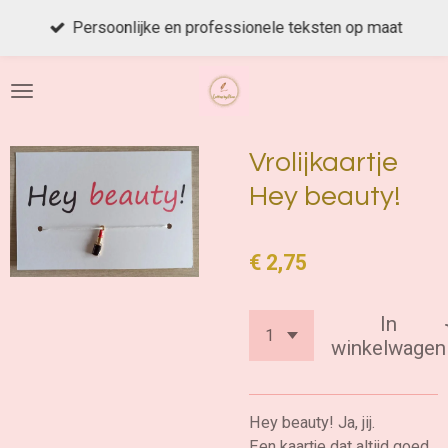
Ga
Persoonlijke en professionele teksten op maat
direct
naar
de
hoofdinhoud
Vrolijkaartje
Hey beauty!
€ 2,75
In
winkelwagen
Hey beauty! Ja, jij.
Een kaartje dat altijd goed