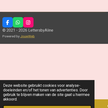
F
W
I
a
h
n
© 2021 - 2026 LettersbyAline
c
a
s
Powered by
JouwWeb
e
t
t
b
s
a
o
A
g
o
p
r
k
p
a
m
Deze website gebruikt cookies voor analyse-
doeleinden en/of het tonen van advertenties. Door
gebruik te blijven maken van de site gaat u hiermee
akkoord.