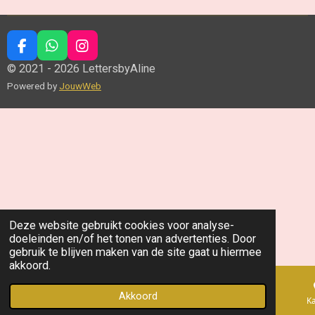
F
W
I
a
h
n
© 2021 - 2026 LettersbyAline
c
a
s
Powered by
JouwWeb
e
t
t
b
s
a
o
A
g
o
p
r
k
p
a
m
Deze website gebruikt cookies voor analyse-
doeleinden en/of het tonen van advertenties. Door
gebruik te blijven maken van de site gaat u hiermee
akkoord.
Akkoord
E-mailadres
Telefoonnummer
K