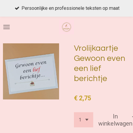
Ga
Persoonlijke en professionele teksten op maat
direct
naar
de
hoofdinhoud
Vrolijkaartje
Gewoon even
een lief
berichtje
€ 2,75
In
winkelwagen