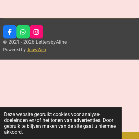
F
W
I
a
h
n
© 2021 - 2026 LettersbyAline
c
a
s
Powered by
JouwWeb
e
t
t
b
s
a
o
A
g
o
p
r
k
p
a
m
Deze website gebruikt cookies voor analyse-
doeleinden en/of het tonen van advertenties. Door
gebruik te blijven maken van de site gaat u hiermee
akkoord.