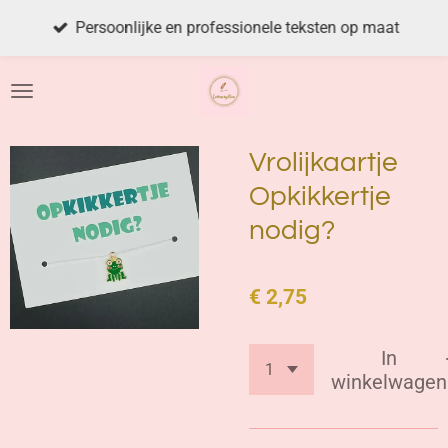
Ga
Persoonlijke en professionele teksten op maat
direct
naar
de
hoofdinhoud
Vrolijkaartje
Opkikkertje
nodig?
€ 2,75
In
winkelwagen