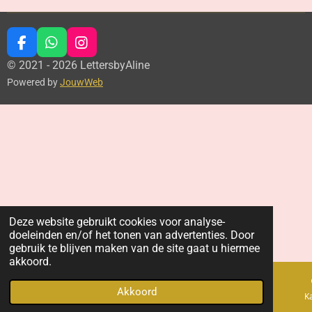
F
W
I
a
h
n
© 2021 - 2026 LettersbyAline
c
a
s
Powered by
JouwWeb
e
t
t
b
s
a
o
A
g
o
p
r
k
p
a
m
Deze website gebruikt cookies voor analyse-
doeleinden en/of het tonen van advertenties. Door
gebruik te blijven maken van de site gaat u hiermee
akkoord.
Akkoord
E-mailadres
Telefoonnummer
K