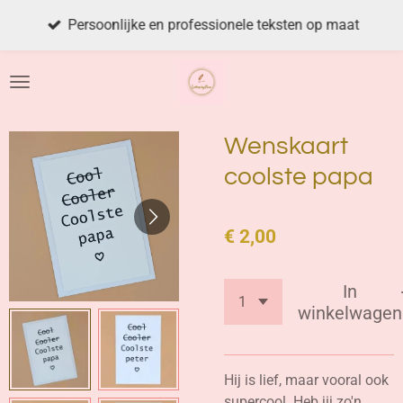
Ga
Persoonlijke en professionele teksten op maat
direct
naar
de
hoofdinhoud
Wenskaart
coolste papa
€ 2,00
In
winkelwagen
Hij is lief, maar vooral ook
supercool. Heb jij zo'n