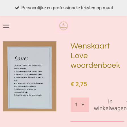
Ga
Persoonlijke en professionele teksten op maat
direct
naar
de
hoofdinhoud
Wenskaart
Love
woordenboek
€ 2,75
In
winkelwagen