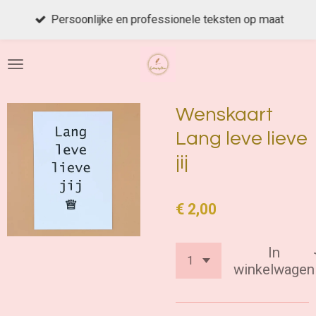
Ga
Persoonlijke en professionele teksten op maat
direct
naar
de
hoofdinhoud
Wenskaart
Lang leve lieve
jij
€ 2,00
In
winkelwagen