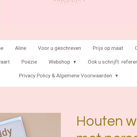
ne
Aline
Voor u geschreven
Prijs op maat
vaart
Poëzie
Webshop
Ook u schrijft: refere
Privacy Policy & Algemene Voorwaarden
Houten w