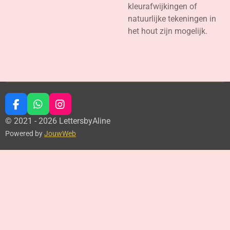
kleurafwijkingen of
natuurlijke tekeningen in
het hout zijn mogelijk.
F
W
I
a
h
n
© 2021 - 2026 LettersbyAline
c
a
s
Powered by
JouwWeb
e
t
t
b
s
a
o
A
g
o
p
r
k
p
a
m