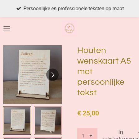
Ga
Persoonlijke en professionele teksten op maat
direct
naar
de
hoofdinhoud
Houten
wenskaart A5
met
persoonlijke
tekst
€ 25,00
In