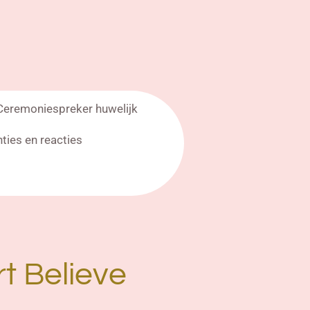
Ceremoniespreker huwelijk
nties en reacties
t Believe