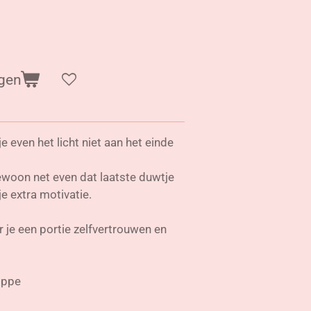
gen
je even het licht niet aan het einde
ewoon net even dat laatste duwtje
je extra motivatie.
r je een portie zelfvertrouwen en
oppe