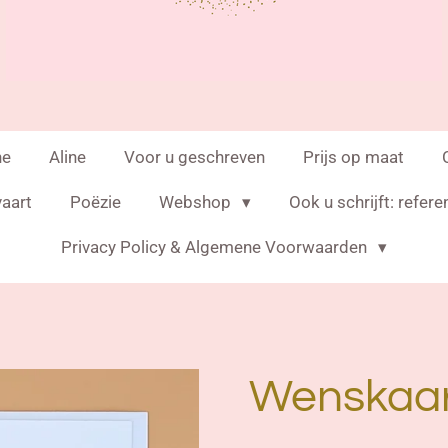
ne
Aline
Voor u geschreven
Prijs op maat
vaart
Poëzie
Webshop
Ook u schrijft: refere
Privacy Policy & Algemene Voorwaarden
Wenskaar