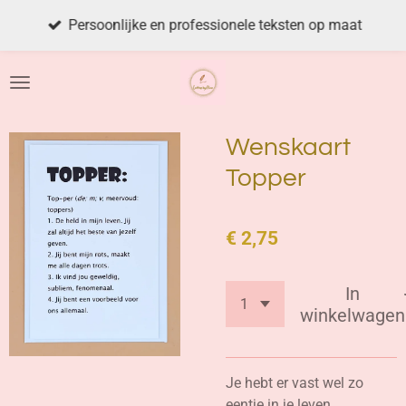
Ga
Persoonlijke en professionele teksten op maat
direct
naar
de
hoofdinhoud
Wenskaart
Topper
€ 2,75
In
winkelwagen
Je hebt er vast wel zo
eentje in je leven...