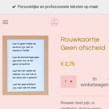
Ga
Persoonlijke en professionele teksten op maat
direct
naar
de
hoofdinhoud
Rouwkaartje
Geen afscheid
€ 2,75
In
winkelwagen
Rouwen doet pijn, is
verdrietig, doet je soms