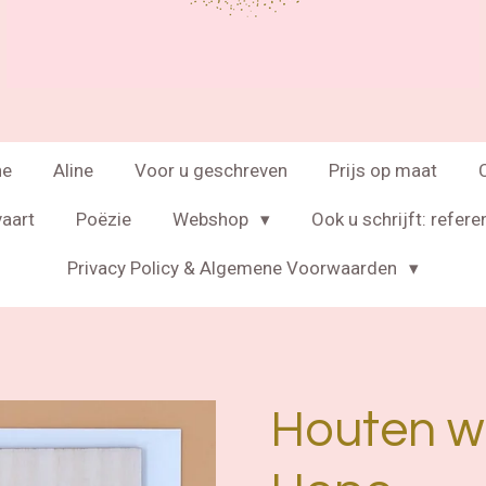
ne
Aline
Voor u geschreven
Prijs op maat
vaart
Poëzie
Webshop
Ook u schrijft: refere
Privacy Policy & Algemene Voorwaarden
Houten w