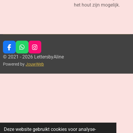
het hout zijn mogelijk.
F
W
I
a
h
n
© 2021 - 2026 LettersbyAline
c
a
s
Powered by
JouwWeb
e
t
t
b
s
a
o
A
g
o
p
r
k
p
a
m
Deze website gebruikt cookies voor analyse-