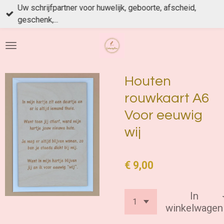
Uw schrijfpartner voor huwelijk, geboorte, afscheid,
Ga
geschenk,...
direct
naar
de
hoofdinhoud
Houten
rouwkaart A6
Voor eeuwig
wij
€ 9,00
In
winkelwagen