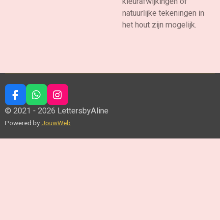
kleurafwijkingen of
natuurlijke tekeningen in
het hout zijn mogelijk.
F
W
I
a
h
n
© 2021 - 2026 LettersbyAline
c
a
s
Powered by
JouwWeb
e
t
t
b
s
a
o
A
g
o
p
r
k
p
a
m