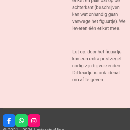
etiket en plak dat op de
achterkant (beschrijven
kan wat onhandig gaan
vanwege het figuurtje). We
leveren één etiket mee.
Let op: door het figuurtje
kan een extra postzegel
nodig zijn bij verzenden.
Dit kaartje is ook ideaal
om af te geven.
F
W
I
a
h
n