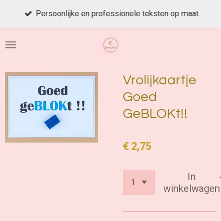
Ga
Persoonlijke en professionele teksten op maat
direct
naar
de
hoofdinhoud
Vrolijkaartje
Goed
GeBLOKt!!
€ 2,75
In
winkelwagen