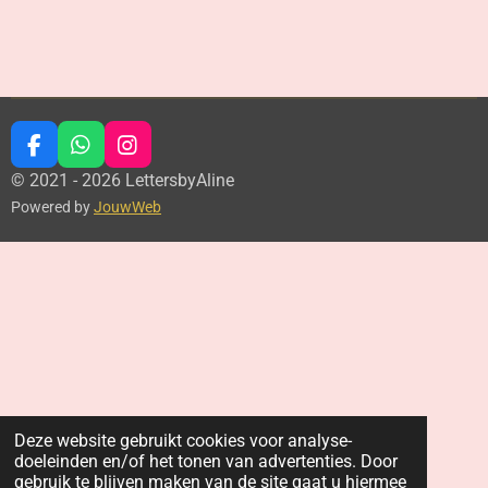
F
W
I
a
h
n
© 2021 - 2026 LettersbyAline
c
a
s
Powered by
JouwWeb
e
t
t
b
s
a
o
A
g
o
p
r
k
p
a
m
Deze website gebruikt cookies voor analyse-
doeleinden en/of het tonen van advertenties. Door
gebruik te blijven maken van de site gaat u hiermee