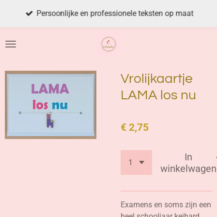
Ga
Persoonlijke en professionele teksten op maat
direct
naar
de
hoofdinhoud
Vrolijkaartje
LAMA los nu
€ 2,75
In
winkelwagen
Examens en soms zijn een
heel schooljaar keihard