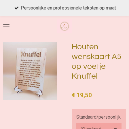
Ga
Persoonlijke en professionele teksten op maat
direct
naar
de
hoofdinhoud
Houten
wenskaart A5
op voetje
Knuffel
€ 19,50
Standaard/persoonlijk