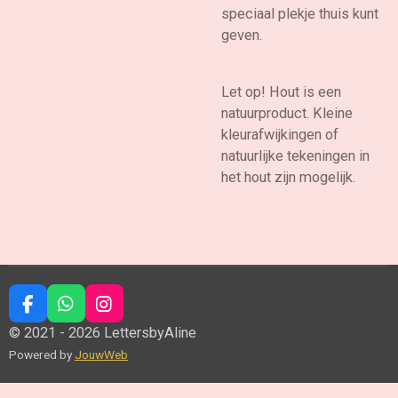
speciaal plekje thuis kunt
geven.
Let op! Hout is een
natuurproduct. Kleine
kleurafwijkingen of
natuurlijke tekeningen in
het hout zijn mogelijk.
F
W
I
a
h
n
© 2021 - 2026 LettersbyAline
c
a
s
Powered by
JouwWeb
e
t
t
b
s
a
o
A
g