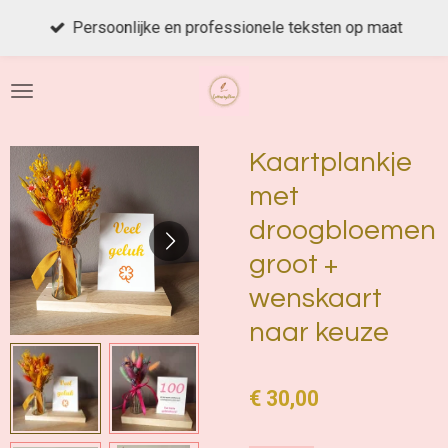
Ga
Persoonlijke en professionele teksten op maat
direct
naar
de
hoofdinhoud
Kaartplankje
met
droogbloemen
groot +
wenskaart
naar keuze
€ 30,00