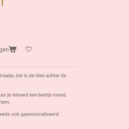
t
gen
aatje, dat is de idee achter de
tuur je iemand een beetje moed,
 riem.
teeds ook gepersonaliseerd