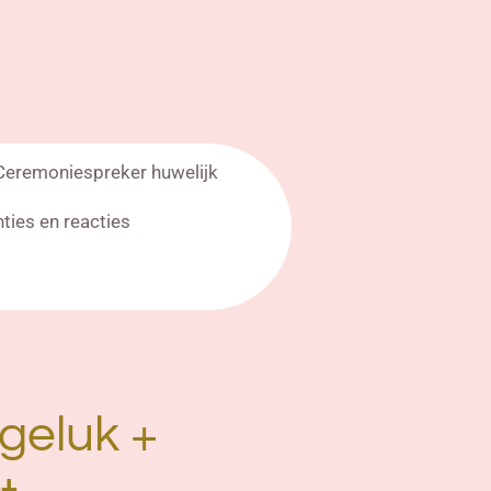
Ceremoniespreker huwelijk
nties en reacties
 geluk +