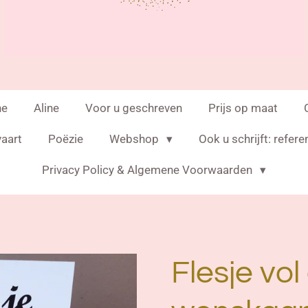
ne
Aline
Voor u geschreven
Prijs op maat
vaart
Poëzie
Webshop
Ook u schrijft: refere
Privacy Policy & Algemene Voorwaarden
Flesje vol