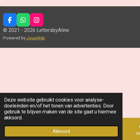
F
W
I
a
h
n
© 2021 - 2026 LettersbyAline
c
a
s
Powered by
JouwWeb
e
t
t
b
s
a
o
A
g
o
p
r
k
p
a
m
Deze website gebruikt cookies voor analyse-
doeleinden en/of het tonen van advertenties. Door
gebruik te blijven maken van de site gaat u hiermee
akkoord.
Akkoord
E-mailadres
Telefoonnummer
K