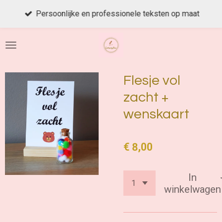
Ga
Persoonlijke en professionele teksten op maat
direct
naar
de
hoofdinhoud
Flesje vol
zacht +
wenskaart
€ 8,00
In
winkelwagen