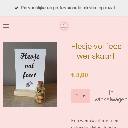
Ga
Persoonlijke en professionele teksten op maat
direct
naar
de
hoofdinhoud
Flesje vol feest
+ wenskaart
€ 8,00
In
winkelwagen
Een wenskaart met een
extraatje, dat is de idee