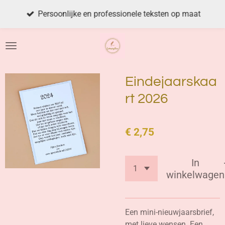
Ga
Persoonlijke en professionele teksten op maat
direct
naar
de
hoofdinhoud
Eindejaarskaa
rt 2026
€ 2,75
In
winkelwagen
Een mini-nieuwjaarsbrief,
met lieve wensen. Een