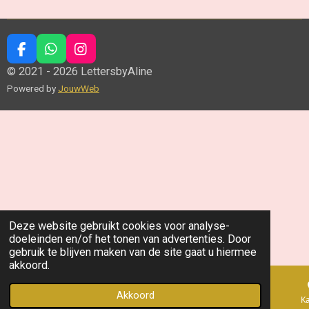
F
W
I
a
h
n
© 2021 - 2026 LettersbyAline
c
a
s
Powered by
JouwWeb
e
t
t
b
s
a
o
A
g
o
p
r
k
p
a
m
Deze website gebruikt cookies voor analyse-
doeleinden en/of het tonen van advertenties. Door
gebruik te blijven maken van de site gaat u hiermee
akkoord.
Akkoord
E-mailadres
Telefoonnummer
K