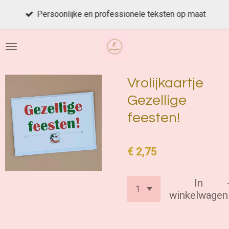
Ga
Persoonlijke en professionele teksten op maat
direct
naar
de
hoofdinhoud
Vrolijkaartje
Gezellige
feesten!
€ 2,75
In
winkelwagen