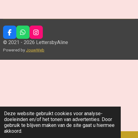
F
W
I
a
h
n
© 2021 - 2026 LettersbyAline
c
a
s
Powered by
JouwWeb
e
t
t
b
s
a
o
A
g
o
p
r
k
p
a
m
Deze website gebruikt cookies voor analyse-
doeleinden en/of het tonen van advertenties. Door
gebruik te blijven maken van de site gaat u hiermee
akkoord.