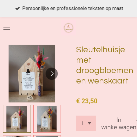
Ga
Persoonlijke en professionele teksten op maat
direct
naar
de
hoofdinhoud
Sleutelhuisje
met
droogbloemen
en wenskaart
€ 23,50
In
winkelwagen