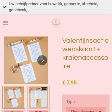
Uw schrijfpartner voor huwelijk, geboorte, afscheid,
Ga
geschenk,...
direct
naar
de
hoofdinhoud
Valentijnsactie
wenskaart +
kralenaccesso
ire
€ 7,95
Type