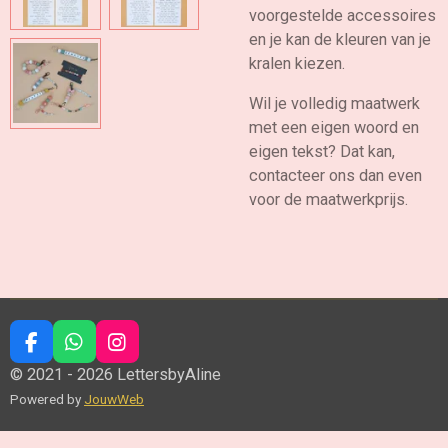
voorgestelde accessoires
en je kan de kleuren van je
kralen kiezen.
Wil je volledig maatwerk
met een eigen woord en
eigen tekst? Dat kan,
contacteer ons dan even
voor de maatwerkprijs.
F
W
I
a
h
n
© 2021 - 2026 LettersbyAline
c
a
s
Powered by
JouwWeb
e
t
t
b
s
a
o
A
g