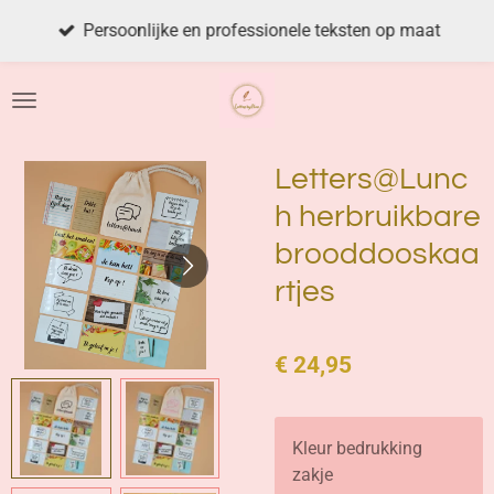
Ga
Persoonlijke en professionele teksten op maat
direct
naar
de
hoofdinhoud
Letters@Lunc
h herbruikbare
brooddooskaa
rtjes
€ 24,95
Kleur bedrukking
zakje