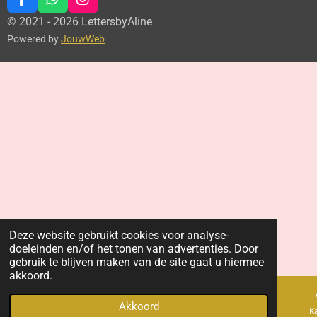
F
W
I
a
h
n
© 2021 - 2026 LettersbyAline
c
a
s
Powered by
JouwWeb
e
t
t
b
s
a
o
A
g
o
p
r
k
p
a
m
Deze website gebruikt cookies voor analyse-
doeleinden en/of het tonen van advertenties. Door
gebruik te blijven maken van de site gaat u hiermee
akkoord.
Akkoord
E-mailadres
Telefoonnummer
K