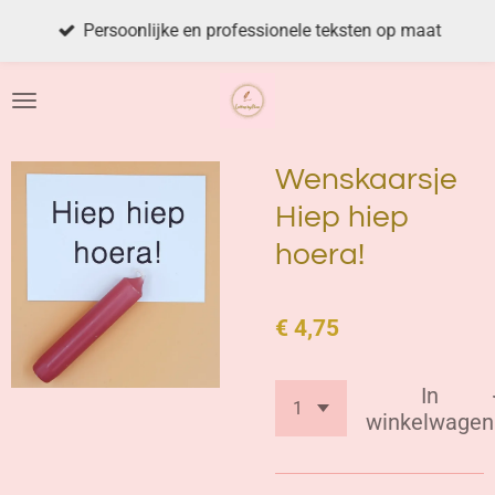
Ga
Persoonlijke en professionele teksten op maat
direct
naar
de
hoofdinhoud
Wenskaarsje
Hiep hiep
hoera!
€ 4,75
In
winkelwagen