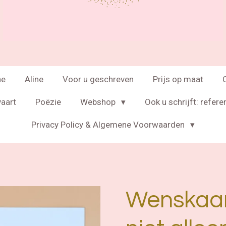
ne
Aline
Voor u geschreven
Prijs op maat
vaart
Poëzie
Webshop
Ook u schrijft: refere
Privacy Policy & Algemene Voorwaarden
Wenskaar