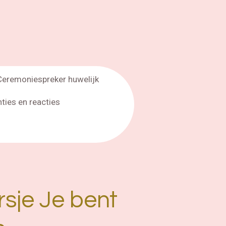
Ceremoniespreker huwelijk
nties en reacties
sje Je bent