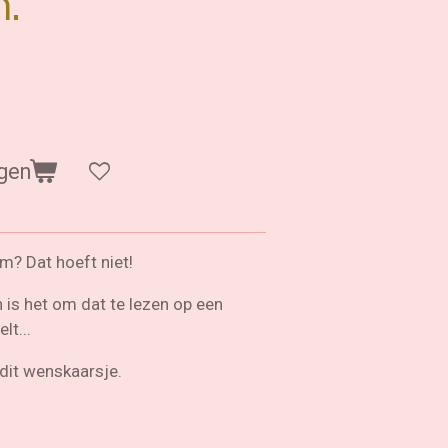
n.
gen
am? Dat hoeft niet!
jn is het om dat te lezen op een
lt...
 dit wenskaarsje.