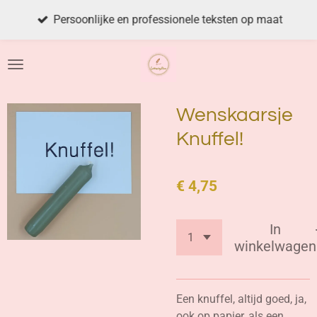
Ga
Persoonlijke en professionele teksten op maat
direct
naar
de
hoofdinhoud
Wenskaarsje
Knuffel!
€ 4,75
In
winkelwagen
Een knuffel, altijd goed, ja,
ook op papier, als een