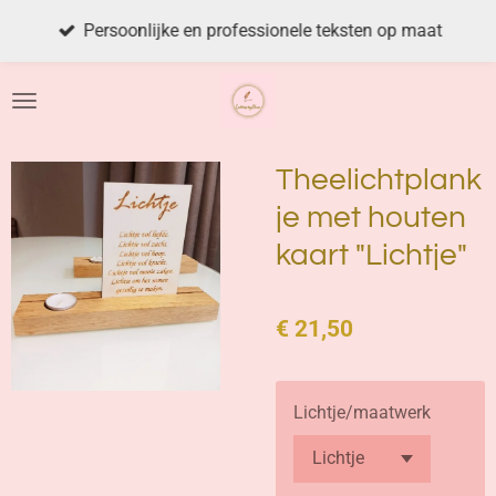
Ga
Persoonlijke en professionele teksten op maat
direct
naar
de
hoofdinhoud
Theelichtplank
je met houten
kaart "Lichtje"
€ 21,50
Lichtje/maatwerk