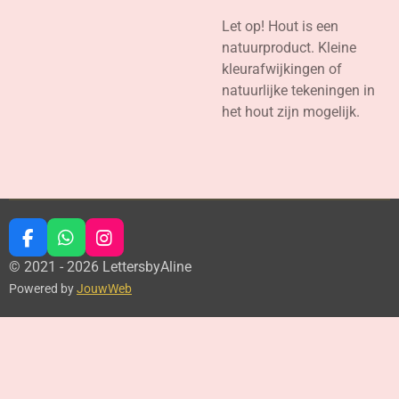
Let op! Hout is een
natuurproduct. Kleine
kleurafwijkingen of
natuurlijke tekeningen in
het hout zijn mogelijk.
F
W
I
a
h
n
© 2021 - 2026 LettersbyAline
c
a
s
Powered by
JouwWeb
e
t
t
b
s
a
o
A
g
o
p
r
k
p
a
m