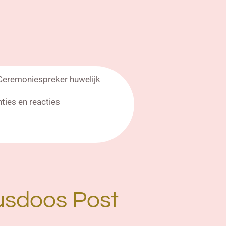
Ceremoniespreker huwelijk
nties en reacties
usdoos Post