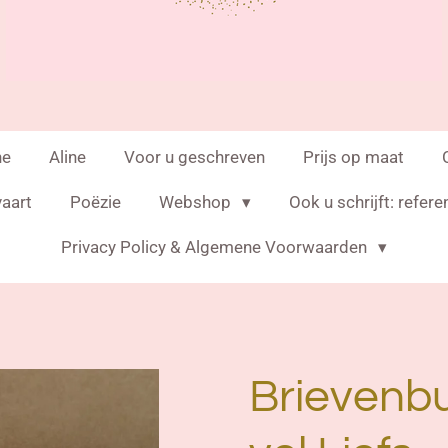
ne
Aline
Voor u geschreven
Prijs op maat
vaart
Poëzie
Webshop
Ook u schrijft: refere
Privacy Policy & Algemene Voorwaarden
Brievenb