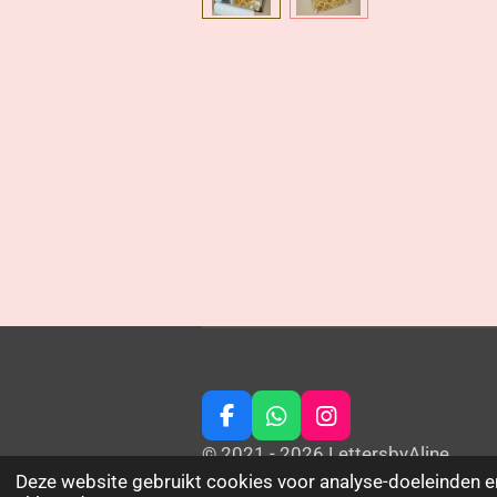
F
W
I
a
h
n
© 2021 - 2026 LettersbyAline
c
a
s
Deze website gebruikt cookies voor analyse-doeleinden en
e
t
t