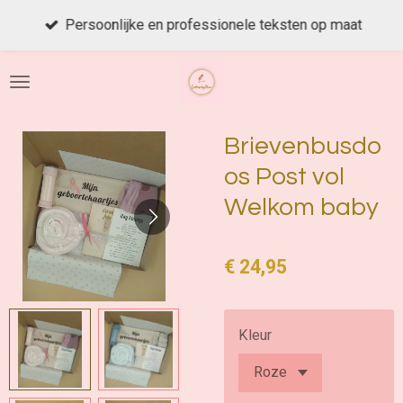
Ga
Persoonlijke en professionele teksten op maat
direct
naar
de
hoofdinhoud
Brievenbusdo
os Post vol
Welkom baby
€ 24,95
Kleur