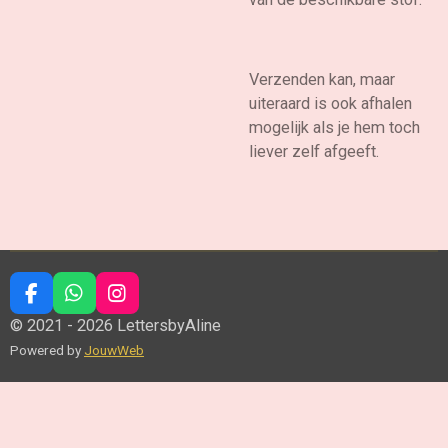
Verzenden kan, maar
uiteraard is ook afhalen
mogelijk als je hem toch
liever zelf afgeeft.
F
W
I
a
h
n
© 2021 - 2026 LettersbyAline
c
a
s
Powered by
JouwWeb
e
t
t
b
s
a
o
A
g
o
p
r
k
p
a