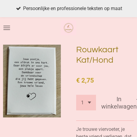
Ga
Persoonlijke en professionele teksten op maat
direct
naar
de
hoofdinhoud
Rouwkaart
Kat/Hond
€ 2,75
In
winkelwagen
Je trouwe viervoeter, je
beste vriend verliezen, dat